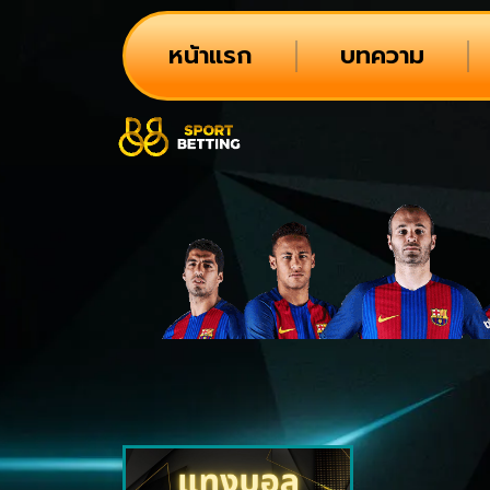
หน้าแรก
บทความ