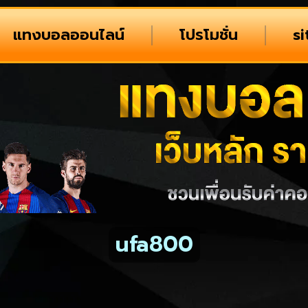
แทงบอลออนไลน์
โปรโมชั่น
s
ufa800