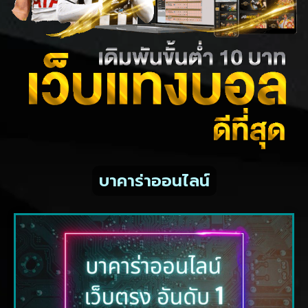
บาคาร่าออนไลน์