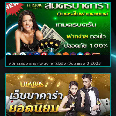
สมัครเล่นบาคาร่า เล่นง่าย ได้จริง เว็บมาแรง ปี 2023