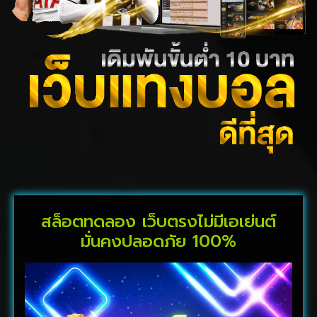
สล็อตทดลอง เว็บตรงไม่มีเอเย่นต์
มั่นคงปลอดภัย 100%