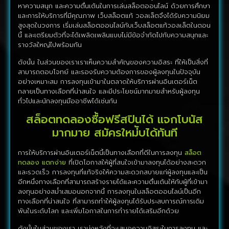
หาความสนุก และความตื่นเต้นในการเล่นสล็อตออนไลน์ ด้วยการศึกษา
และการให้บริการที่มีคุณภาพ เว็บสล็อตแท้ วอลเล็ตจึงได้รับความนิยม
สูงสุดในวงการ เริ่มเล่นสล็อตออนไลน์กับเว็บสล็อตแท้วอลเล็ตในตอน
นี้ และเตรียมตัวที่จะได้เพลิดเพลินแบบไม่มีข้อจำกัดไปกับความสนุกและ
รางวัลใหญ่ไปพร้อมกัน
ดังนั้น ในส่วนของเราเราเห็นความสำคัญของความอิสระ ที่ให้เป็นสิ่งที่
สามารถตอบโจทย์ และรองรับความต้องการของผู้ลงทุนในปัจจุบัน
อย่างเหมาะสม การลงทุนเข้ามาในตลาดให้บริการผ่านอินเตอร์เน็ต
กลายเป็นทางเลือกที่น่าสนใจ และมีประโยชน์มากมายสำหรับผู้ลงทุน
ทั่วไปและนักลงทุนมืออาชีพได้เช่นกัน
สล็อตทดลองซื้อฟรีสปินได้ แจกโบนัส
มากมาย สมัครใหม่ับได้ทันที
การให้บริการผ่านอินเตอร์เน็ตนี้เป็นทางเลือกที่ดีในการลงทุน
สล็อต
ทดลอง แตกง่าย
ที่เปิดโอกาสให้ผู้ที่สนใจเข้ามาลงทุนได้อย่างสะดวก
และรวดเร็ว การลงทุนที่แท้จริงให้ความสะดวกสบายแก่ผู้ลงทุนและเป็น
อีกหนึ่งทางเลือกที่สามารถสร้างรายได้และความตื่นเต้นให้กับผู้ที่เข้ามา
ลงทุนอย่างสม่ำเสมอนอกจากนี้ การลงทุนในสล็อตออนไลน์เป็นอีก
ทางเลือกที่น่าสนใจ ที่สามารถทำให้ผู้ลงทุนได้รับประสบการณ์การเดิม
พันในระดับโลก และเพิ่มโอกาสในการทำรายได้เสริมอีกด้วย
ดังนั้นในส่วนของเรา เรามุ่งหวังที่จะเสนอความอิสระในการลงทุน และ