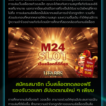
การเล่นเว็บสล็อตแท้วอลเล็ต คุณจะได้พบกับความสนุกที่แท้จริงและอิธิ
พลที่มากมาย นอกจากนี้คุณยังมีโอกาสที่จะเป็นได้รับรางวัลใหญ่ที่คาด
ไม่ถึง การเล่นเกมส์สล็อตนั้นไม่ยากเลยในการเข้าใจกฎกติกา รวมทั้ง
ส่วนประกอบที่หลากหลายให้ความสนุก และความตื่นเต้น ทำให้คุณมีการ
รู้ความเข้าใจอย่างแท้จริงโดยมีการศึกษาที่สอดคล้องกับเกมส์สล็อต
สมัครสมาชิก เว็บสล็อตทดลองฟรี
รองรับวอเลท อัปเดตเกมใหม่ ๆ เพียบ
การศึกษาเกมส์สล็อตแท้ วอลเล็ต สามารถช่วยให้คุณมีประสบการณ์ใน
การเล่นที่ดียิ่งขึ้น ศึกษาความเข้าใจกฎกติกาของเกมส์สล็อตเป็นสิ่ง