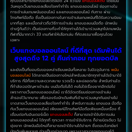
คุณจึงสามารถแทงบอลได้ตลอด 24 ชั่วโมง
แทงบอลสเต็ป
โดยไม่มี
วันหยุดเว็บแทงบอลเสี่ยงโชคทำกำไร แทงบอลออนไลน์ ช่องทางใน
การเข้าเล่นเกมพนันออนไลน์ และแทงบอลออนไลน์ กับทาง ผ่าน
โทรศัพท์มือถือ ซึ่งเป็นช่องทางในการเข้าเล่นเกมพนันที่ได้รับความนิยม
มากที่สุด และเมื่อกล่าวถึงวิธีการเข้าเล่น แทงบอลบนมือถือ นักพนัน
ต่างรู้กันดีว่า เป็นช่องทางที่จะทำให้ทุกท่านได้เข้ามาร่วมสนุกไปเกมพนัน
กีฬาที่มีมากกว่า 33 เกมกีฬาให้เลือกเล่น ที่คัดสรรมาเพื่อคุณโดย
เฉพาะ
เว็บแทงบอลออนไลน์ ที่ดีที่สุด เดิมพันได้
สูงสุดถึง 12 คู่ คืนค่าคอม ทุกยอดบิล
และยังเป็นที่ยอมรับของเหล่าเซียนพนันทั้งหลาย ในปัจจุบันการ
พนัน
บอลออนไลน์
ได้กลายเป็นช่องทางใหม่สำหรับสมาชิกทุกท่านได้เข้ามาใช้
บริการ ที่มีทั้งความสะดวกสบาย รวดเร็ว และปลอดภัย สำหรับท่านใด
ที่กำลังเจอปัญหาเข้าเล่น บนมือถือไม่ได้ คงไม่ใช่เรื่องยากอีกต่อไป
เพราะทางเว็บแทงบอลออนไลน์ เราได้จัดเตรียมช่องทางเข้าเล่น
สำรองไว้มากมาย เพื่อรองรับนักเดิมพันที่เข้ามาร่วมสนุกกันอย่างไม่
ขาดสายเว็บแทงบอลเสี่ยงโชคทำกำไร สำหรับการเล่น แทงบอล มือถือ
กับเว็บแทงบอลออนไลน์ เพียงแค่มีโทรศัพท์มือถือเพียงหนึ่งเครื่อง ที่
เชื่อมต่อกับอินเตอร์เน็ต
แทงบอลสเต็ป
ก็สามารถเข้าใช้บริการเล่น
แทงบอลออนไลน์ ได้ทุกที่ ทุกเวลา การเข้าใช้บริการ ก็ง่ายนิดเดียว ไม่
ยุ่งยาก นักพนันมือใหม่ก็สามารถเข้าใช้งานได้ง่ายๆ ซึ่งตอบโจทย์แก่
นักเดิมพันหลายๆ ท่านเป็นอย่างมาก เพราะเราสามารถแทงบอลได้