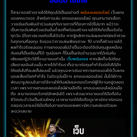
อันดับ ในไทย
ก็สามารถสร้างรายได้ให้คุณได้เป็นอย่างดี
พนันบอลออนไลน์
เว็บแทง
บอลครบวงจร สำหรับการเล่น แทงบอลออนไลน์ คุณสามารถเลือก
วางเงินเดิมพันเข้าร่วมสนุกกับรายการที่ต้องการได้ไม่ยาก แม้ว่าจะ
เป็นการเดิมพันด้วยเงินขั้นต่ำแต่ก็พร้อมสร้างรายได้ให้เกิดขึ้นจริงใน
ทุกวัน มีโอกาสรวยเกิดขึ้นได้จริง หากรู้หลักการเล่นและเทคนิคเข้าช่วย
ในทุกเกมที่ลงทุน รับรองว่าการเล่นเพียงตาละ 10 บาทก็สร้างรายได้
ผลกำไรจริงแน่นอน การแทงบอลไม่จำเป็นจะต้องใช้เงินทุนสูงเหมือน
กับคนที่เป็นเซียนก็ได้ ทุนน้อยๆ ก็ปั้นเป็นเงินจำนวนมากได้เช่นกัน
เพียงแค่รู้จักวิธีที่จะเอาชนะเท่านั้น
เว็บพนันบอล
หากเสียก็จะไม่ต้อง
เสียดายเงินส่วนนั้น หากได้กำไรเราก็เอามาต่อทุนทำกำไรต่อไปได้อีก
ให้ขยับไปทีละสเต็ปแบบนี้ แล้วคุณจะหาเงินจากการแทงบอลได้เว็บแทง
บอลเสี่ยงโชคทำกำไร ในปัจจุบันนี้การ แทงบอลออนไลน์ นั้นได้มีการ
พัฒนารูปแบบในการใช้งานให้ทันสมัยและตอบโจทย์ผู้ใช้งานอยู่ตลอด
เวลา เพราะการแทงบอลออนไลน์ผ่านมือถือ แทงบอลออนไลน์บนมือ
ถือ สามารถตอบโจทย์นักพนันได้ เพราะส่วนมากเราชอบใช้มือถือใน
ชีวิตประจำวันเป็นส่วนใหญ่ เราสามารถใช้มือถือดูราคาอัตราต่อรอง
ตลอดเวลาและใช้มือถือในการแทงบอลเพราะมีความคล่องตัวและ
สะดวกสบาย