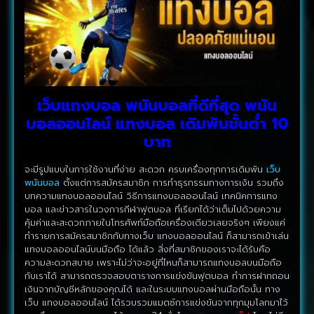
เว็บแทงบอล พนันบอลที่ดีที่สุด พนัน
บอลออนไลน์ แทงบอล เดิมพันขั้นต่ำ 10
บาท
จะมีรูปแบบในการใช้งานที่ง่าย สะดวก ครบเครื่องทุกการเดิมพัน
เว็บ
พนันบอล
ตั้งแต่การสมัครสมาชิก การทำธุรกรรมทางการเงิน รวมถึง
บทความแทงบอลออนไลน์ วิธีการแทงบอลออนไลน์ เทคนิคการแทง
บอล และข่าวสารในวงการกีฬาฟุตบอล ที่เรียกได้ว่าเต็มไปด้วยความ
คุ้มค่าและสะดวกภายในโทรศัพท์มือถือเครื่องเดียวเลยจริงๆ เพียงแค่
ทำรายการสมัครสมาชิกกับทางเว็บ แทงบอลออนไลน์ ก็สามารถเข้าเล่น
แทงบอลออนไลน์บนมือถือ ได้แล้ว สิ่งที่สมาชิกของเราจะได้รับคือ
ความสะดวกสบาย เพราะไม่ว่าจะอยู่ที่ไหนก็สามารถแทงบอลบนมือถือ
กับเราได้ สามารถตรวจสอบตารางการแข่งขันฟุตบอล ทำการฝากถอน
เงินจากบัญชีหลักของคุณได้ และในระบบแทงบอลผ่านมือถือนั้น ทาง
เว็บ แทงบอลออนไลน์ ได้รวบรวมแมตซ์การแข่งขันจากทุกมุมโลกมาไว้