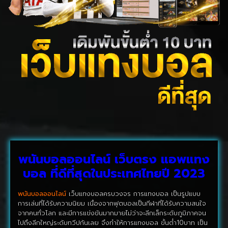
พนันบอลออนไลน์ เว็บตรง แอพแทง
บอล ที่ดีที่สุดในประเทศไทยปี 2023
พนันบอลออนไลน์
เว็บแทงบอลครบวงจร การแทงบอล เป็นรูปแบบ
การเล่นที่ได้รับความนิยม เนื่องจากฟุตบอลเป็นกีฬาที่ได้รับความสนใจ
จากคนทั่วโลก และมีการแข่งขันมากมายไม่ว่าจะลีกเล็กระดับภูมิภาคจน
ไปถึงลีกใหญ่ระดับทวีปกันเลย จึงทำให้การแทงบอล ขั้นต่ํา10บาท เป็น