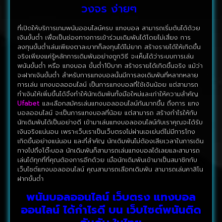
วงจร ง่ายๆ
ที่เปิดให้บริการเกมพนันออนไลน์ครบ แทงบอล สามารถเริ่มต้นได้ด้วย
เงินขั้นต่ำ เพื่อเป็นช่องทางการเข้าร่วมเดิมพันได้โดยไม่เสี่ยง การ
ลงทุนขั้นต่ำเล่นเพียงตาละบาทก็ลงทุนได้ไม่ยาก สร้างรายได้ให้เกิดขึ้น
จริงเพียงแค่รู้หลักการเดิมพันอย่างถูกวิธี จะเห็นได้ว่าระบบการเล่น
พนันขั้นต่ำ หรือ แทงบอล ขั้นต่ํา10บาท สร้างรายได้เกิดขึ้นจริง แม้ว่า
จะฝากเงินขั้นต่ำ สำหรับการแทงบอลนั้นมีการลงเดิมพันที่หลากหลาย
การเล่น แทงบอลออนไลน์ เป็นการแทงบอลที่ใช้เงินน้อย แต่สามารถ
ทำเงินให้เพิ่มขึ้นได้จึงทำให้นักเดิมพันทั้งมือใหม่และเก่าให้ความสำคัญ
Ufabet
และเลือกสมัครเล่นแทงบอลออนไลน์กันมากขึ้น ถึงการ แทง
บอลออนไลน์ จะเป็นการแทงบอลที่น้อย แต่สามารถ สร้างกำไรให้กับ
นักเดิมพันได้เป็นอย่างดี เข้ามาเล่นแทงบอลออนไลน์กับเราคุณจะได้รับ
เงินจริงแน่นอน เพราะเว็บเราเป็นเว็บตรงไม่ผ่านเอเย่นต์ไม่มีการโกง
เกิดขึ้นอย่างแน่นอน และที่สำคัญ นักเดิมพันไม่ต้องเสียเวลาในการเดิน
ทางไปถึงโต๊ะบอล นักเดิมพันก็สามารถเล่นแทงบอลได้เลยและสามารถ
เล่นได้ทุกที่ที่คุณต้องการอีกด้วย เมื่อนักเดิมพันเข้ามาเป็นสมาชิกกับ
เว็บไซต์แทงบอลออนไลน์ คุณสามารถเลือกเดิมพัน สามารถเล่นคาสิโน
ฝากขั้นต่ำ
พนันบอลออนไลน์ เว็บตรง แทงบอล
ออนไลน์ ได้กำไรดี บน เว็บไซต์พนันติด